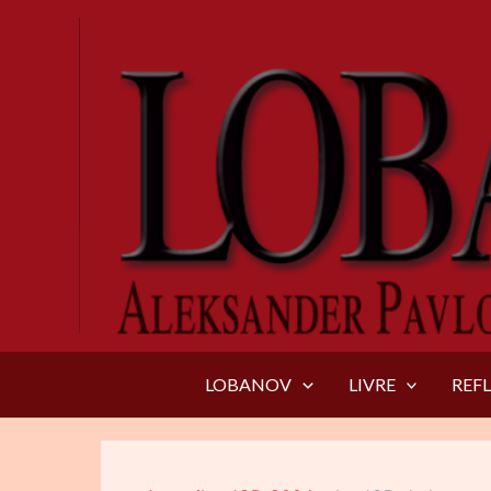
Aller
au
contenu
LOBANOV
LIVRE
REF