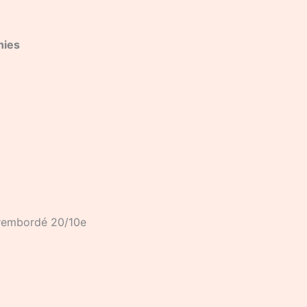
hies
n rembordé 20/10e