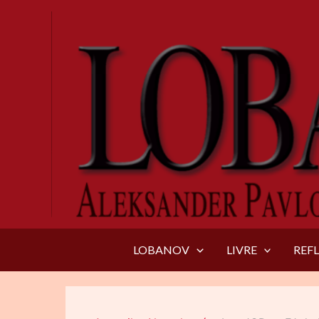
Aller
au
contenu
LOBANOV
LIVRE
REF