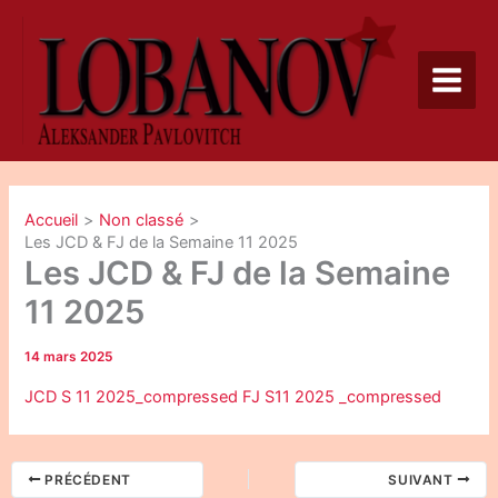
Aller
au
contenu
Accueil
Non classé
Les JCD & FJ de la Semaine 11 2025
Les JCD & FJ de la Semaine
11 2025
14 mars 2025
JCD S 11 2025_compressed
FJ S11 2025 _compressed
PRÉCÉDENT
SUIVANT