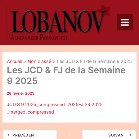
Aller
au
contenu
Accueil
Non classé
Les JCD & FJ de la Semaine 9 2025
Les JCD & FJ de la Semaine
9 2025
28 février 2025
JCD S 9 2025_compressed
2025
FJ S9 2025
_merged_compressed
PRÉCÉDENT
SUIVANT