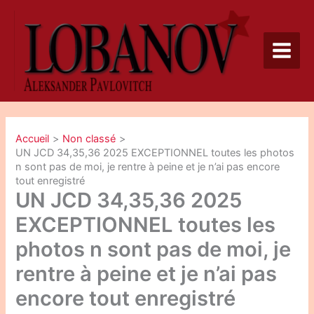
Aller
au
contenu
Accueil
Non classé
UN JCD 34,35,36 2025 EXCEPTIONNEL toutes les photos
n sont pas de moi, je rentre à peine et je n’ai pas encore
tout enregistré
UN JCD 34,35,36 2025
EXCEPTIONNEL toutes les
photos n sont pas de moi, je
rentre à peine et je n’ai pas
encore tout enregistré